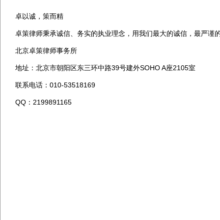
卓以诚，策而精
卓策律师秉承诚信、务实的执业理念，用我们最大的诚信，最严谨
北京卓策律师事务所
39
SOHO A
2105
地址：北京市朝阳区东三环中路
号建外
座
室
010-53518169
联系电话：
QQ
2199891165
：