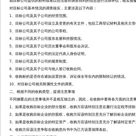
就目标公司提供的材料或者以合法途径调查得到的信息进行法律评估，核实预
对目标公司基本情况的调查核实，主要涉及以下内容：
1
、目标公司及其子公司的经营范围。
2
、目标公司及其子公司设立及变更的有关文件，包括工商登记材料及相关主管
3
、目标公司及其子公司的公司章程。
4
、目标公司及其子公司股东名册和持股情况。
5
、目标公司及其子公司历次董事会和股东会决议。
6
、目标公司及其子公司的法定代表人身份证明。
7
、目标公司及其子公司的规章制度。
8
、目标公司及其子公司与他人签订收购合同。
9
、收购标的是否存在诸如设置担保、诉讼保全等在内的限制转让的情况。
10
、对目标公司相关附属性文件的调查。
二、根据不同的收购类型，提请注意事项
不同侧重点的注意事项并不是相互独立的，因此，在收购中要将各方面的注意
1
、如果是收购目标企业的部分股权，收购方应该特别注意在履行法定程序排除
2
、如果是收购目标企业的控股权，收购方应该特别注意充分了解目标企业的财
3
、如果是收购目标企业的特定资产，收购方应该特别注意充分了解该特定资产
4
、收购方应该注意争取在收购意向书中为己方设置保障条款。