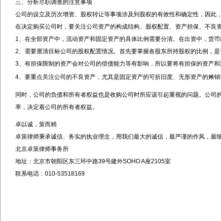
三、分析尽职调查的注意事项
公司的设立及历次增资、股权转让等事项涉及到股权的有效性和确定性，因此
在决定购买公司时，要关注公司资产的构成结构、股权配置、资产担保、不良
1
、在全部资产中，流动资产和固定资产的具体比例需要分清。在出资中，货币
2
、需要厘清目标公司的股权配置情况。首先要掌握各股东所持股权的比例，是
3
、有担保限制的资产会对公司的偿债能力等有影响，所以要将有担保的资产和
4
、要重点关注公司的不良资产，尤其是固定资产的可折旧度、无形资产的摊销
同时，公司的负债和所有者权益也是收购公司时所应该引起重视的问题。公司
率，决定着公司的所有者权益。
卓以诚，策而精
卓策律师秉承诚信、务实的执业理念，用我们最大的诚信，最严谨的作风，最
北京卓策律师事务所
地址：北京市朝阳区东三环中路
39
号建外
SOHO A
座
2105
室
联系电话：
010-53518169