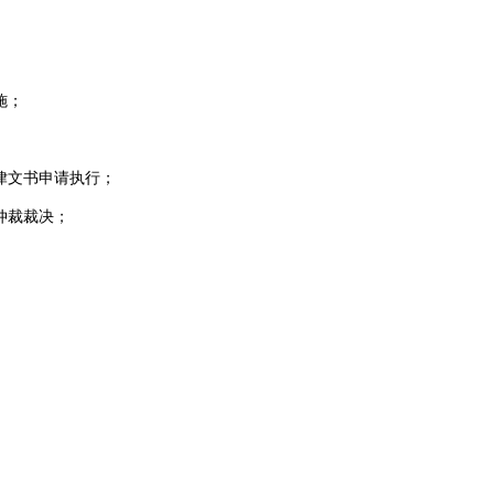
施；
律文书申请执行；
仲裁裁决；