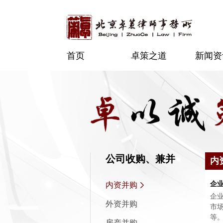
首页
卓策之道
新闻资
公司收购、兼并
内
企
内资并购
企
外资并购
市
等
房产并购