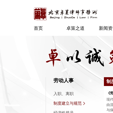
首页
卓策之道
新闻资
劳动人事
制
《
入职、离职
现
制度建立与规范
由
与
经济性裁员